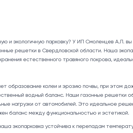
ую и экологичную парковку? У ИП Смоленцев А.Л. в
онные решетки в Свердловской области. Наша экоп
ранения естественного травяного покрова, идеаль
т образование колеи и эрозию почвы, при этом до
тественный водный баланс. Наши газонные решетки 
ные нагрузки от автомобилей. Это идеальное реше
ажен баланс между функциональностью и эстетикой.
наша экопарковка устойчива к перепадам температу