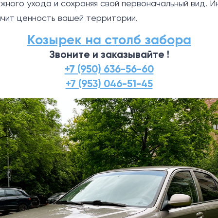
ожного ухода и сохраняя свой первоначальный вид. И
ичит ценность вашей территории.
Козырек на столб забора
Звоните и заказывайте !
+7 (950) 636-56-60
+7 (953) 046-51-45